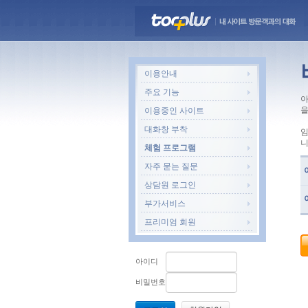
이용안내
주요 기능
아
을
이용중인 사이트
대화창 부착
임
니
체험 프로그램
자주 묻는 질문
상담원 로그인
부가서비스
프리미엄 회원
아이디
비밀번호