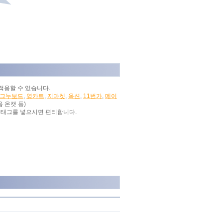
 적용할 수 있습니다.
그누보드
,
영카트
,
지마켓
,
옥션
,
11번가
,
메이
음 온캣 등)
 태그를 넣으시면 편리합니다.