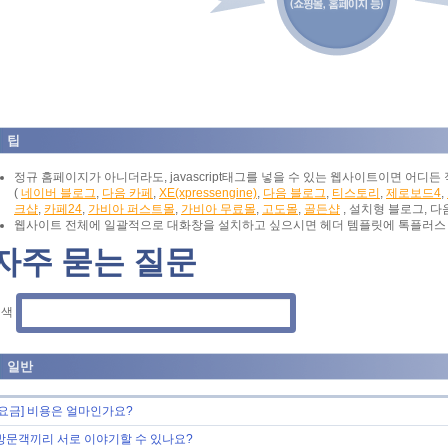
팁
정규 홈페이지가 아니더라도, javascript태그를 넣을 수 있는 웹사이트이면 어디든
(
네이버 블로그
,
다음 카페
,
XE(xpressengine)
,
다음 블로그
,
티스토리
,
제로보드4
,
크샵
,
카페24
,
가비아 퍼스트몰
,
가비아 무료몰
,
고도몰
,
골든샵
, 설치형 블로그, 다
웹사이트 전체에 일괄적으로 대화창을 설치하고 싶으시면 헤더 템플릿에 톡플러스
자주 묻는 질문
검색
일반
[요금] 비용은 얼마인가요?
방문객끼리 서로 이야기할 수 있나요?